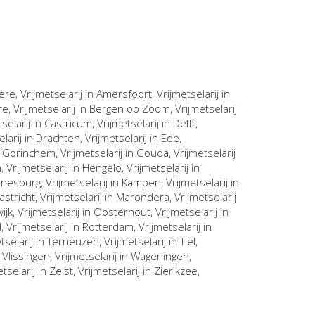
ere
, Vrijmetselarij in
Amersfoort
, Vrijmetselarij in
re
, Vrijmetselarij in
Bergen op Zoom
, Vrijmetselarij
tselarij in
Castricum
, Vrijmetselarij in
Delft
,
elarij in
Drachten
, Vrijmetselarij in
Ede
,
n
Gorinchem
, Vrijmetselarij in
Gouda
, Vrijmetselarij
n
, Vrijmetselarij in
Hengelo
, Vrijmetselarij in
nnesburg
, Vrijmetselarij in
Kampen
, Vrijmetselarij in
astricht
, Vrijmetselarij in
Marondera
, Vrijmetselarij
ijk
, Vrijmetselarij in
Oosterhout
, Vrijmetselarij in
d
, Vrijmetselarij in
Rotterdam
, Vrijmetselarij in
etselarij in
Terneuzen
, Vrijmetselarij in
Tiel
,
n
Vlissingen
, Vrijmetselarij in
Wageningen
,
etselarij in
Zeist
, Vrijmetselarij in
Zierikzee
,