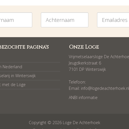
am
Achternaam
Emailadres
bezochte pagina's
Onze Loge
Vrijmetselaarsloge De Achterho
Jeugdkerkstraat 6
in Nederland
7101 DP Winterswijk
elarij in Winterswijk
Telefoon:
t met de Loge
Email:
info@logedeachterhoek.n
ANBI informatie
Copyright © 2026 Loge De Achterhoek