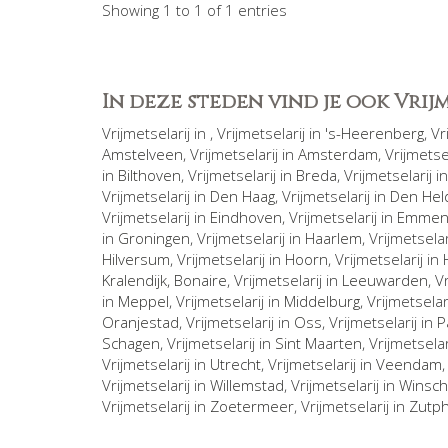
Showing 1 to 1 of 1 entries
In deze steden vind je ook Vri
Vrijmetselarij in
, Vrijmetselarij in
's-Heerenberg
, V
Amstelveen
, Vrijmetselarij in
Amsterdam
, Vrijmetse
in
Bilthoven
, Vrijmetselarij in
Breda
, Vrijmetselarij i
Vrijmetselarij in
Den Haag
, Vrijmetselarij in
Den Hel
Vrijmetselarij in
Eindhoven
, Vrijmetselarij in
Emme
in
Groningen
, Vrijmetselarij in
Haarlem
, Vrijmetselar
Hilversum
, Vrijmetselarij in
Hoorn
, Vrijmetselarij in
Kralendijk, Bonaire
, Vrijmetselarij in
Leeuwarden
, V
in
Meppel
, Vrijmetselarij in
Middelburg
, Vrijmetselar
Oranjestad
, Vrijmetselarij in
Oss
, Vrijmetselarij in
P
Schagen
, Vrijmetselarij in
Sint Maarten
, Vrijmetselar
Vrijmetselarij in
Utrecht
, Vrijmetselarij in
Veendam
Vrijmetselarij in
Willemstad
, Vrijmetselarij in
Winsch
Vrijmetselarij in
Zoetermeer
, Vrijmetselarij in
Zutp